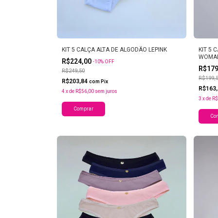
KIT 5 CALÇA ALTA DE ALGODÃO LEPINK
KIT 5 
WOMA
R$224,00
-
10
%
OFF
R$17
R$249,50
R$199,
R$203,84
com
Pix
R$163
4
x
de
R$56,00
sem juros
3
x
de
R$
Comprar
Co