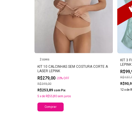
2 cores
KIT 3 
LEPINK
KIT 10 CALCINHAS SEM COSTURA CORTE A
LASER LEPINK
R$99
R$137,
R$279,00
-
20
%
OFF
R$90,
R$349,00
R$253,89
12
x
de
R
com
Pix
5
x
de
R$55,80
sem juros
Comprar