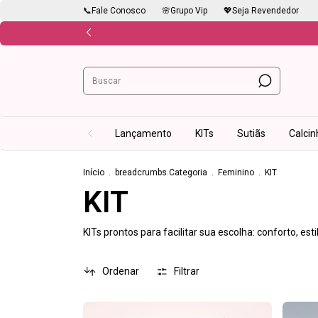
📞Fale Conosco
🌸Grupo Vip
💖Seja Revendedor
Lançamento
KITs
Sutiãs
Calcin
Início
.
breadcrumbs.Categoria
.
Feminino
.
KIT
KIT
KITs prontos para facilitar sua escolha: conforto, es
Ordenar
Filtrar