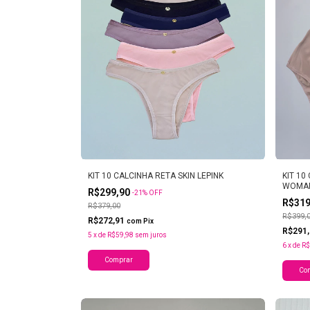
KIT 10 CALCINHA RETA SKIN LEPINK
KIT 10
WOMA
R$299,90
-
21
%
OFF
R$31
R$379,00
R$399,
R$272,91
com
Pix
R$291
5
x
de
R$59,98
sem juros
6
x
de
R$
Comprar
Co