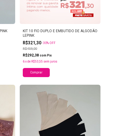
PINK
KIT 10 FIO DUPLO E EMBUTIDO DE ALGODÃO
LEPINK
R$321,30
-
30
%
OFF
R$459,00
R$292,38
com
Pix
6
x
de
R$53,55
sem juros
Comprar