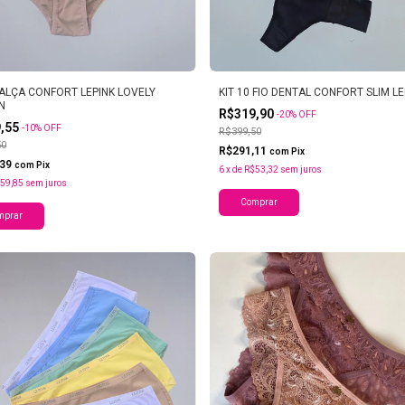
CALÇA CONFORT LEPINK LOVELY
KIT 10 FIO DENTAL CONFORT SLIM LE
N
R$319,90
-
20
%
OFF
9,55
-
10
%
OFF
R$399,50
50
R$291,11
com
Pix
,39
com
Pix
6
x
de
R$53,32
sem juros
59,85
sem juros
Comprar
mprar