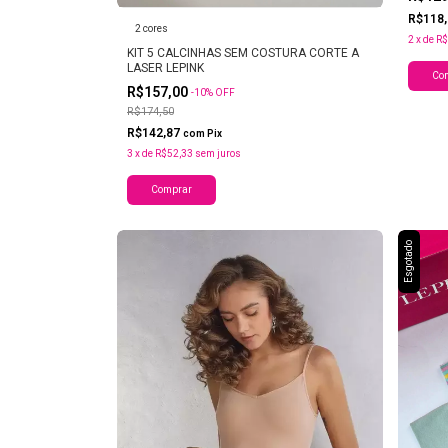
R$118
2 cores
2
x
de
R$
KIT 5 CALCINHAS SEM COSTURA CORTE A
LASER LEPINK
Co
R$157,00
-
10
%
OFF
R$174,50
R$142,87
com
Pix
3
x
de
R$52,33
sem juros
Comprar
Esgotado