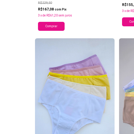
R$229,50
R$155
R$167,08
com
Pix
3
x
de
R$
3
x
de
R$61,20
sem juros
Co
Comprar