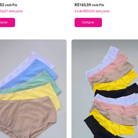
,52
R$163,59
com
Pix
com
Pix
56,97
sem juros
3
x
de
R$59,92
sem juros
mprar
Comprar