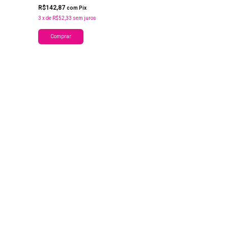
R$142,87
com
Pix
3
x
de
R$52,33
sem juros
Comprar