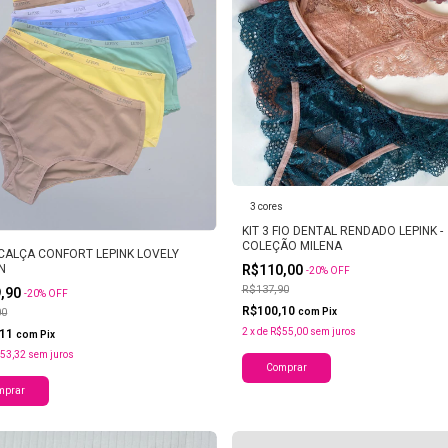
3 cores
KIT 3 FIO DENTAL RENDADO LEPINK -
COLEÇÃO MILENA
 CALÇA CONFORT LEPINK LOVELY
N
R$110,00
-
20
%
OFF
R$137,90
9,90
-
20
%
OFF
R$100,10
00
com
Pix
2
x
de
R$55,00
sem juros
,11
com
Pix
53,32
sem juros
Comprar
mprar