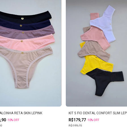
CALCINHA RETA SKIN LEPINK
KIT 5 FIO DENTAL CONFORT SLIM LEP
0,90
R$179,77
-
10
%
OFF
-
10
%
OFF
50
R$199,75