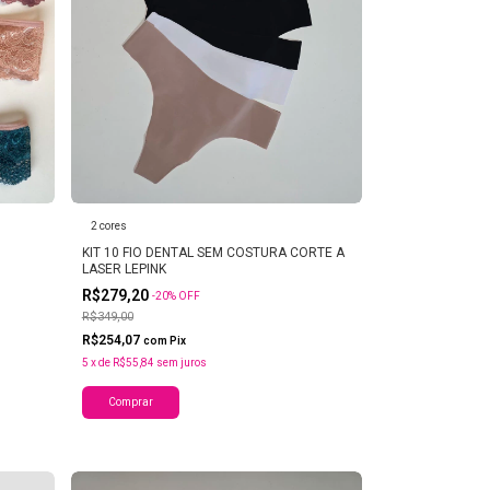
2 cores
KIT 10 FIO DENTAL SEM COSTURA CORTE A
LASER LEPINK
R$279,20
-
20
%
OFF
R$349,00
R$254,07
com
Pix
5
x
de
R$55,84
sem juros
Comprar