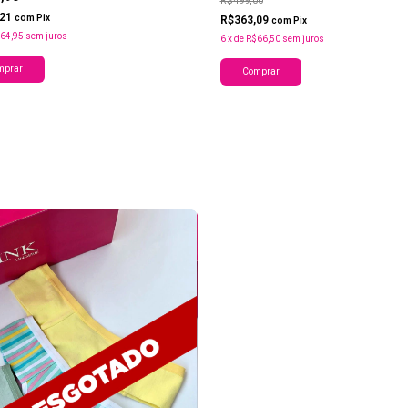
R$499,00
,21
com
Pix
R$363,09
com
Pix
64,95
sem juros
6
x
de
R$66,50
sem juros
mprar
Comprar