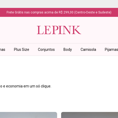
Frete Grátis nas compras acima de R$ 299,00 (Centro-Oeste e Sudeste)
has
Plus Size
Conjuntos
Body
Camisola
Pijama
tilo e economia em um só clique.