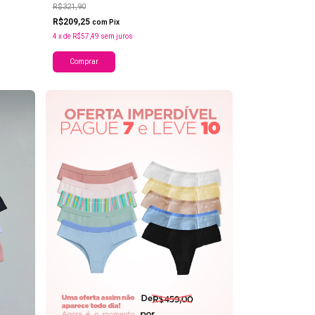
R$321,90
R$209,25
com
Pix
4
x
de
R$57,49
sem juros
Comprar