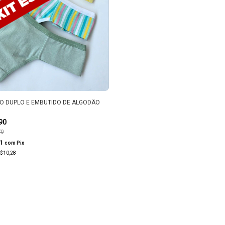
FIO DUPLO E EMBUTIDO DE ALGODÃO
,90
70
91
com
Pix
$10,28