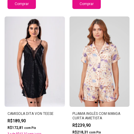
Comprar
Comprar
CAMISOLA DITA VON TEESE
PIJAMA INGLÊS COM MANGA
CURTA AMETISTA
R$189,90
R$239,90
R$172,81
com
Pix
R$218,31
com
Pix
3
x
de
R$63,30
sem juros