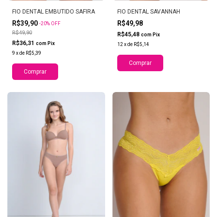
FIO DENTAL EMBUTIDO SAFIRA
FIO DENTAL SAVANNAH
R$39,90
R$49,98
-
20
%
OFF
R$49,90
R$45,48
com
Pix
R$36,31
com
Pix
12
x
de
R$5,14
9
x
de
R$5,39
Comprar
Comprar