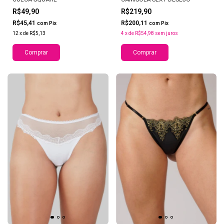
R$49,90
R$219,90
R$45,41
R$200,11
com
Pix
com
Pix
12
x
de
R$5,13
4
x
de
R$54,98
sem juros
Comprar
Comprar