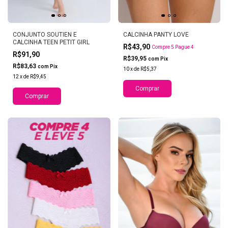
CONJUNTO SOUTIEN E
CALCINHA PANTY LOVE
CALCINHA TEEN PETIT GIRL
R$43,90
Compre 5 Pague 4
R$91,90
R$39,95
com
Pix
R$83,63
com
Pix
10
x
de
R$5,37
12
x
de
R$9,45
Comprar
Comprar