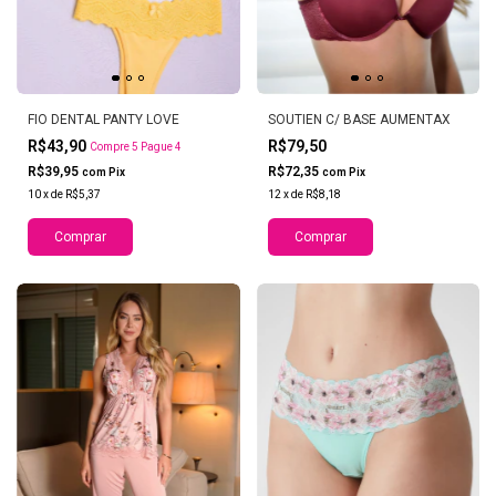
FIO DENTAL PANTY LOVE
SOUTIEN C/ BASE AUMENTAX
R$43,90
R$79,50
Compre 5 Pague 4
R$39,95
R$72,35
com
Pix
com
Pix
10
x
de
R$5,37
12
x
de
R$8,18
Comprar
Comprar