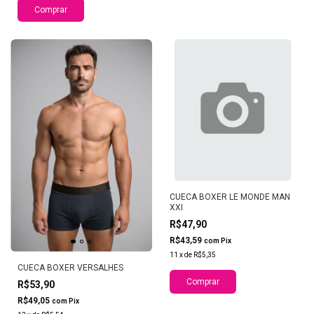
Comprar
CUECA BOXER LE MONDE MAN
XXI
R$47,90
R$43,59
com
Pix
11
x
de
R$5,35
CUECA BOXER VERSALHES
Comprar
R$53,90
R$49,05
com
Pix