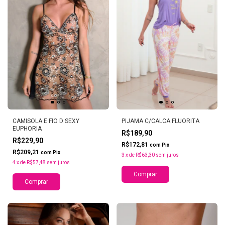
CAMISOLA E FIO D SEXY
PIJAMA C/CALCA FLUORITA
EUPHORIA
R$189,90
R$229,90
R$172,81
com
Pix
R$209,21
com
Pix
3
x
de
R$63,30
sem juros
4
x
de
R$57,48
sem juros
Comprar
Comprar