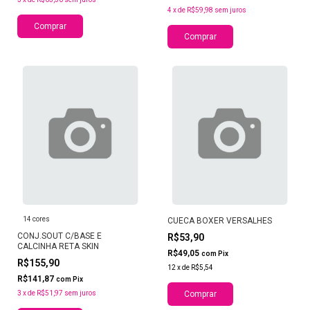
4
x
de
R$59,98
sem juros
Comprar
Comprar
14 cores
CUECA BOXER VERSALHES
CONJ.SOUT C/BASE E
R$53,90
CALCINHA RETA SKIN
R$49,05
com
Pix
R$155,90
12
x
de
R$5,54
R$141,87
com
Pix
3
x
de
R$51,97
sem juros
Comprar