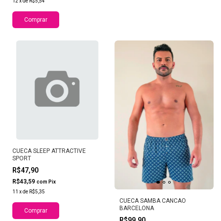
12
x
de
R$5,54
Comprar
CUECA SLEEP ATTRACTIVE
SPORT
R$47,90
R$43,59
com
Pix
11
x
de
R$5,35
CUECA SAMBA CANCAO
BARCELONA
Comprar
R$99,90