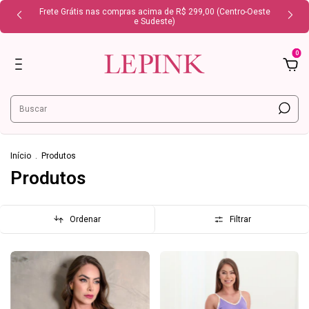
Frete Grátis nas compras acima de R$ 299,00 (Centro-Oeste
e Sudeste)
0
Início
.
Produtos
Produtos
Ordenar
Filtrar