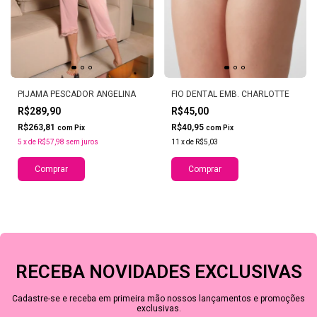
PIJAMA PESCADOR ANGELINA
FIO DENTAL EMB. CHARLOTTE
R$289,90
R$45,00
R$263,81
R$40,95
com
Pix
com
Pix
5
x
de
R$57,98
sem juros
11
x
de
R$5,03
Comprar
Comprar
RECEBA NOVIDADES EXCLUSIVAS
Cadastre-se e receba em primeira mão nossos lançamentos e promoções
exclusivas.