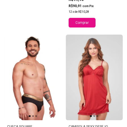
R$90,91
com
Pix
12
x
de
R$10,28
Comprar
CUECA SQUARE
CAMISOLA SEXY DESEJO