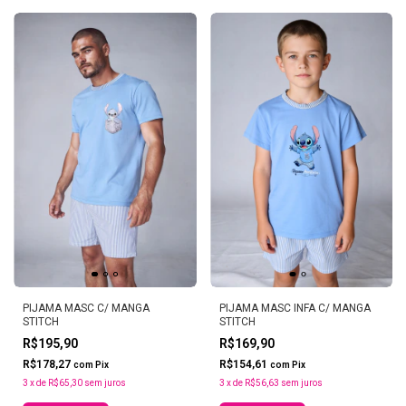
PIJAMA MASC C/ MANGA
PIJAMA MASC INFA C/ MANGA
STITCH
STITCH
R$195,90
R$169,90
R$178,27
R$154,61
com
Pix
com
Pix
3
x
de
R$65,30
sem juros
3
x
de
R$56,63
sem juros