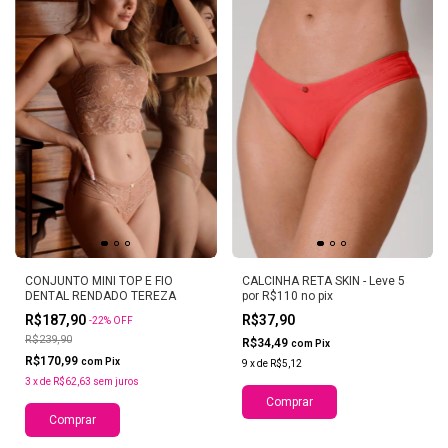
CONJUNTO MINI TOP E FIO
CALCINHA RETA SKIN - Leve 5
DENTAL RENDADO TEREZA
por R$110 no pix
R$187,90
R$37,90
-
22
%
OFF
R$239,90
R$34,49
com
Pix
R$170,99
com
Pix
9
x
de
R$5,12
3
x
de
R$62,63
sem juros
Comprar
Comprar