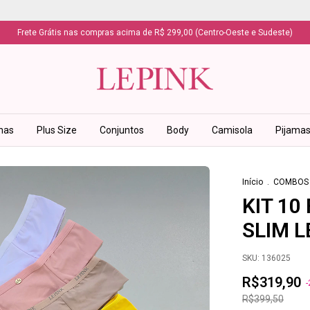
Frete Grátis nas compras acima de R$ 299,00 (Centro-Oeste e Sudeste)
has
Plus Size
Conjuntos
Body
Camisola
Pijama
Início
.
COMBOS
KIT 10
SLIM L
SKU:
136025
R$319,90
-
R$399,50