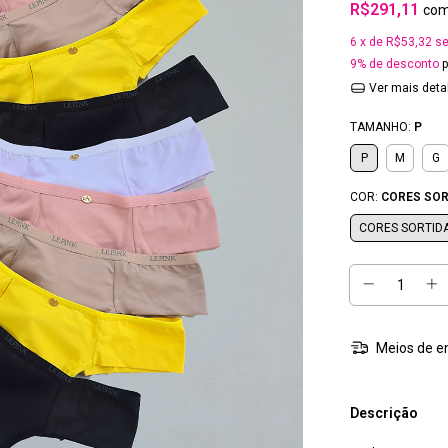
R$291,11
co
6
x de
R$53,32
se
9% de desconto
p
Ver mais deta
TAMANHO:
P
P
M
G
COR:
CORES SOR
CORES SORTID
Meios de e
Descrição