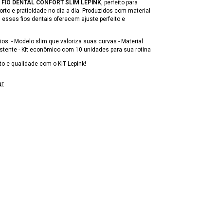
0 FIO DENTAL CONFORT SLIM LEPINK
, perfeito para
to e praticidade no dia a dia. Produzidos com material
, esses fios dentais oferecem ajuste perfeito e
ios: - Modelo slim que valoriza suas curvas - Material
istente - Kit econômico com 10 unidades para sua rotina
to e qualidade com o KIT Lepink!
ar