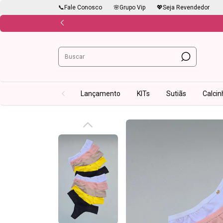
📞Fale Conosco
🌸Grupo Vip
💖Seja Revendedor
Lançamento
KITs
Sutiãs
Calcin