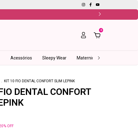
0
s
Acessórios
Sleepy Wear
Maternidade
Fitness
I
.
KIT 10 FIO DENTAL CONFORT SLIM LEPINK
 FIO DENTAL CONFORT
EPINK
20
%
OFF