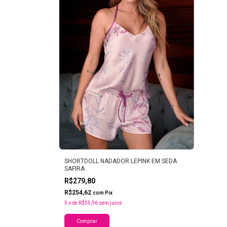
SHORTDOLL NADADOR LEPINK EM SEDA
SAFIRA
R$279,80
R$254,62
com
Pix
5
x
de
R$55,96
sem juros
Comprar