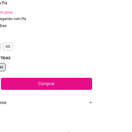
m
Pix
m juros
agando com Pix
lhes
GG
TIDAS
AS
nvio