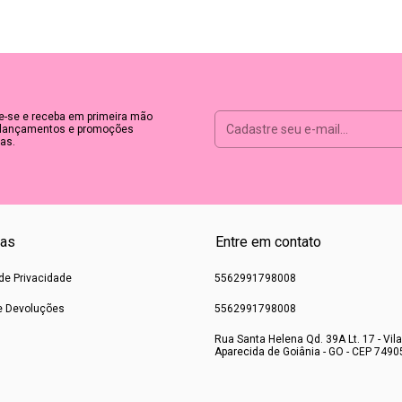
e-se e receba em primeira mão
lançamentos e promoções
as.
cas
Entre em contato
 de Privacidade
5562991798008
e Devoluções
5562991798008
Rua Santa Helena Qd. 39A Lt. 17 - Vila
Aparecida de Goiânia - GO - CEP 7490