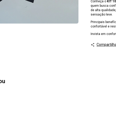
Conheça o
KIT 1
quem busca confor
de alta qualidade
sensação leve.
Principais benefíc
confortável e res
Invista em confor
Compartilh
ou