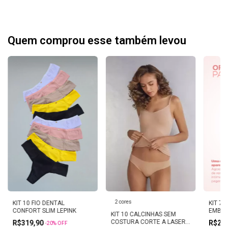
Quem comprou esse também levou
2 cores
KIT 10 FIO DENTAL
KIT 7 
CONFORT SLIM LEPINK
EMBUT
KIT 10 CALCINHAS SEM
LEPINK
COSTURA CORTE A LASER
R$319,90
R$22
-
20
%
OFF