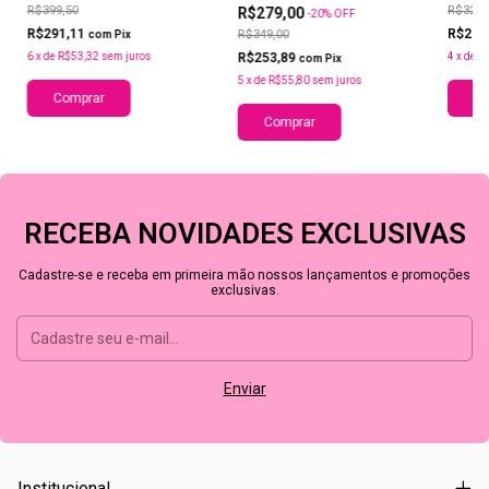
LEPINK
R$399,50
R$321,
R$279,00
-
20
%
OFF
R$291,11
R$209
R$349,00
com
Pix
R$253,89
6
x
de
R$53,32
sem juros
4
x
de
R
com
Pix
5
x
de
R$55,80
sem juros
Comprar
Co
Comprar
RECEBA NOVIDADES EXCLUSIVAS
Cadastre-se e receba em primeira mão nossos lançamentos e promoções
exclusivas.
Institucional