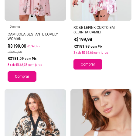
2 cores
ROBE LEPINK CURTO EM
SEDINHA CAMILI
CAMISOLA GESTANTE LOVELY
WOMAN
R$199,98
R$199,00
R$181,98
-
23
%
OFF
com
Pix
R$259,90
3
x
de
R$66,66
sem juros
R$181,09
com
Pix
Comprar
3
x
de
R$66,33
sem juros
Comprar