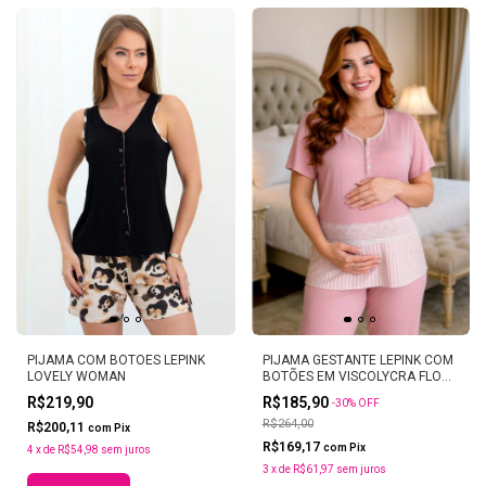
PIJAMA COM BOTOES LEPINK
PIJAMA GESTANTE LEPINK COM
LOVELY WOMAN
BOTÕES EM VISCOLYCRA FLOR
DE PLUMA
R$219,90
R$185,90
-
30
%
OFF
R$264,00
R$200,11
com
Pix
R$169,17
com
Pix
4
x
de
R$54,98
sem juros
3
x
de
R$61,97
sem juros