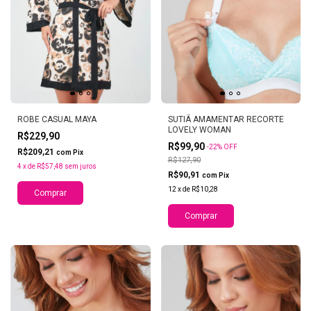
ROBE CASUAL MAYA
SUTIÃ AMAMENTAR RECORTE
LOVELY WOMAN
R$229,90
R$99,90
-
22
%
OFF
R$209,21
com
Pix
R$127,90
4
x
de
R$57,48
sem juros
R$90,91
com
Pix
12
x
de
R$10,28
Comprar
Comprar