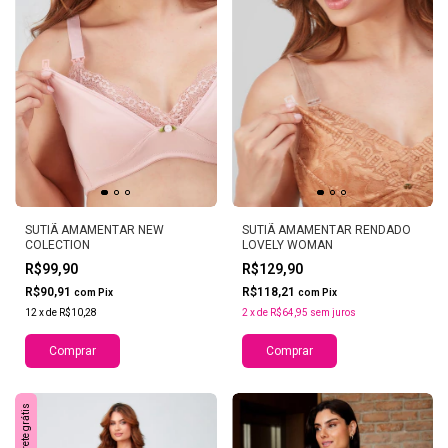
SUTIÃ AMAMENTAR NEW
SUTIÃ AMAMENTAR RENDADO
COLECTION
LOVELY WOMAN
R$99,90
R$129,90
R$90,91
R$118,21
com
Pix
com
Pix
12
x
de
R$10,28
2
x
de
R$64,95
sem juros
Comprar
Comprar
Frete grátis