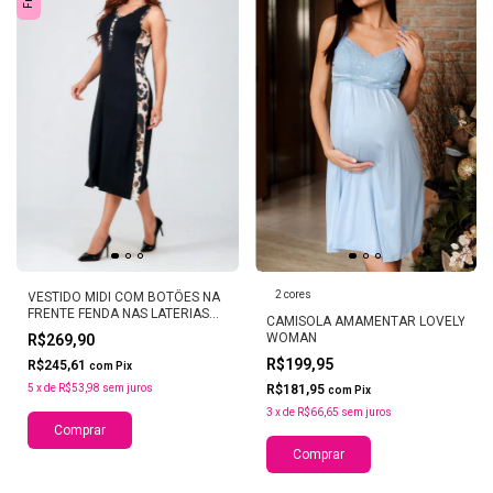
2 cores
VESTIDO MIDI COM BOTÔES NA
FRENTE FENDA NAS LATERIAS
CAMISOLA AMAMENTAR LOVELY
LOVELY WOMAN
WOMAN
R$269,90
R$199,95
R$245,61
com
Pix
5
x
de
R$53,98
sem juros
R$181,95
com
Pix
3
x
de
R$66,65
sem juros
Comprar
Comprar