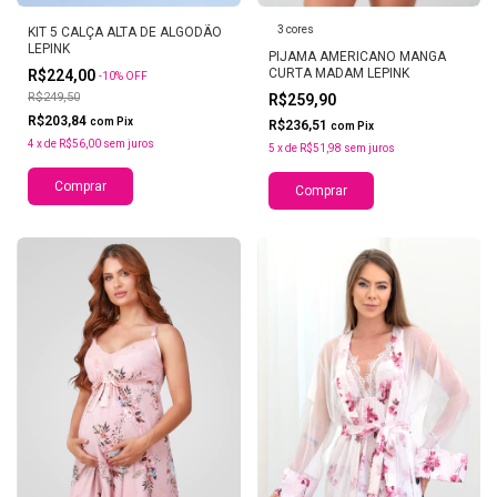
3 cores
KIT 5 CALÇA ALTA DE ALGODÃO
LEPINK
PIJAMA AMERICANO MANGA
CURTA MADAM LEPINK
R$224,00
-
10
%
OFF
R$249,50
R$259,90
R$203,84
com
Pix
R$236,51
com
Pix
4
x
de
R$56,00
sem juros
5
x
de
R$51,98
sem juros
Comprar
Comprar