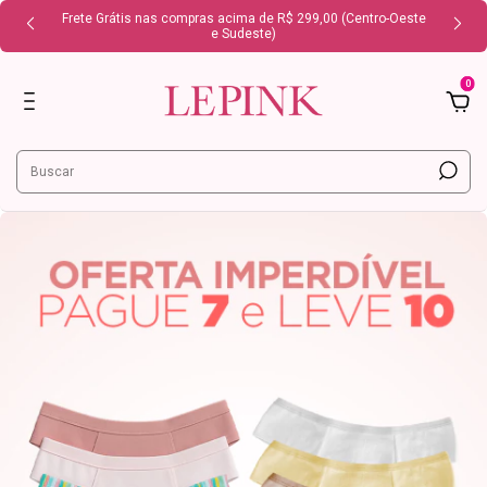
Frete Grátis nas compras acima de R$ 299,00 (Centro-Oeste
e Sudeste)
0