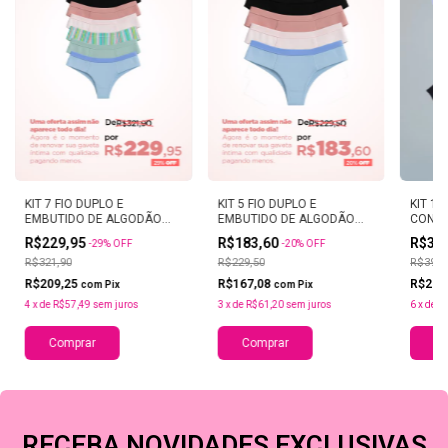
KIT 7 FIO DUPLO E
KIT 5 FIO DUPLO E
KIT 10
EMBUTIDO DE ALGODÃO
EMBUTIDO DE ALGODÃO
CONFO
LEPINK
LEPINK
R$229,95
R$183,60
R$31
-
29
%
OFF
-
20
%
OFF
R$321,90
R$229,50
R$399,
R$209,25
R$167,08
R$291
com
Pix
com
Pix
4
x
de
R$57,49
sem juros
3
x
de
R$61,20
sem juros
6
x
de
R
Comprar
Comprar
Co
RECEBA NOVIDADES EXCLUSIVAS