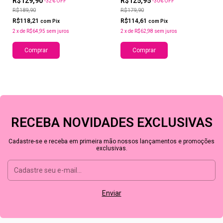
R$129,90
R$125,95
-
32
%
OFF
-
30
%
OFF
R$189,90
R$179,90
R$118,21
R$114,61
com
Pix
com
Pix
2
x
de
R$64,95
sem juros
2
x
de
R$62,98
sem juros
Comprar
Comprar
RECEBA NOVIDADES EXCLUSIVAS
Cadastre-se e receba em primeira mão nossos lançamentos e promoções
exclusivas.