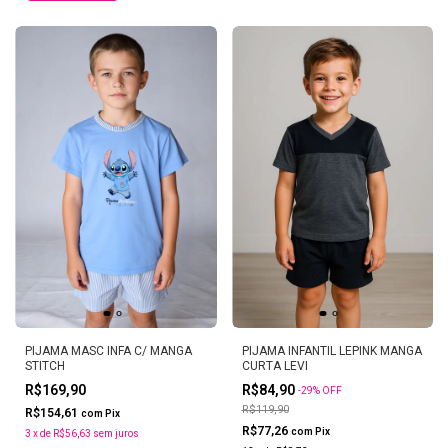
PIJAMA MASC INFA C/ MANGA
PIJAMA INFANTIL LEPINK MANGA
STITCH
CURTA LEVI
R$169,90
R$84,90
-
29
%
OFF
R$119,90
R$154,61
com
Pix
R$77,26
com
Pix
3
x
de
R$56,63
sem juros