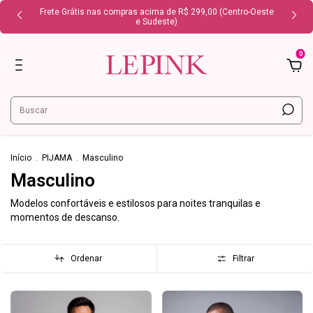
Frete Grátis nas compras acima de R$ 299,00 (Centro-Oeste
e Sudeste)
0
Início
.
PIJAMA
.
Masculino
Masculino
Modelos confortáveis e estilosos para noites tranquilas e
momentos de descanso.
Ordenar
Filtrar