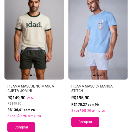
PIJAMA MASCULINO MANGA
PIJAMA MASC C/ MANGA
CURTA UOMINI
STITCH
R$149,90
R$195,90
-
25
%
OFF
R$199,90
R$178,27
com
Pix
R$136,41
com
Pix
3
x
de
R$65,30
sem juros
2
x
de
R$74,95
sem juros
Comprar
Comprar