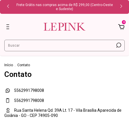
Frete Grátis nas compras acima de R$ 299,00 (Centro-Oeste
e Sudeste)
0
Início
.
Contato
Contato
5562991798008
5562991798008
Rua Santa Helena Qd. 39A Lt. 17 - Vila Brasília Aparecida de
Goiânia - GO - CEP 74905-090