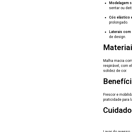
Modelagem so
sentar ou deit
Cós elástico 
prolongado.
Laterais com 
de design.
Materia
Malha macia com 
respirável, com 
solidez de cor.
Benefíci
Frescor e mobilid
praticidade para 
Cuidado
Lavar do avesso, 