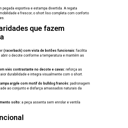
 pegada esportiva e estampa divertida. A regata
obilidade e frescor; o short liso completa com conforto
es.
laridades que fazem
ça
r (racerback) com vista de botões funcionais:
facilita
te abrir o decote conforme a temperatura e mantém as
m viés contrastante no decote e cavas:
reforça as
aior durabilidade e integra visualmente com o short.
ampa argyle com motif do bulldog francês:
padronagem
dade ao conjunto e disfarça amassados naturais da
imento solto:
a peça assenta sem enrolar e ventila
ncional