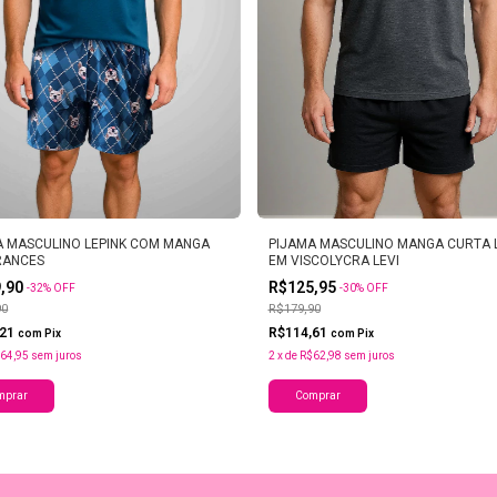
A MASCULINO LEPINK COM MANGA
PIJAMA MASCULINO MANGA CURTA 
RANCES
EM VISCOLYCRA LEVI
9,90
R$125,95
-
32
%
OFF
-
30
%
OFF
90
R$179,90
,21
R$114,61
com
Pix
com
Pix
64,95
sem juros
2
x
de
R$62,98
sem juros
mprar
Comprar