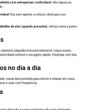
ltinha com entrepernas confortável:
não repuxa ao
ar.
estável:
fixa sem apertar a cintura, ideal para uso
detalhe de viés (quando presente):
reforço extra e ponto
is
elastano (algodão/viscose/elastano): toque suave,
elasticidade estável e secagem rápida. Estampa com boa
os no dia a dia
ade, visual descontraído para dormir e relaxar em casa,
lavar e usar com frequência.
s
ciclo delicado e cores similares; não usar alvejante;