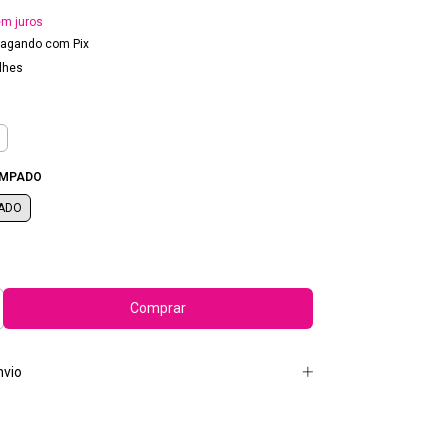
m juros
agando com Pix
lhes
AMPADO
ADO
nvio