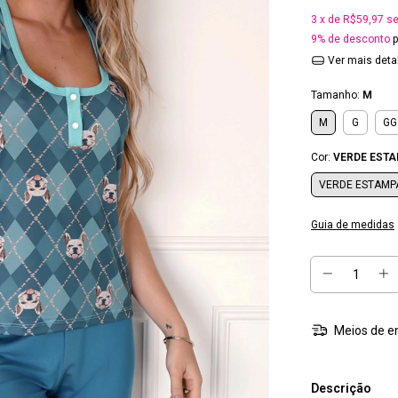
3
x de
R$59,97
se
9% de desconto
p
Ver mais deta
Tamanho:
M
M
G
GG
Cor:
VERDE EST
VERDE ESTAMP
Guia de medidas
Meios de e
Descrição