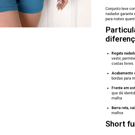
Conjunto leve com
nadador garante m
para noites quent
Particu
diferen
Regata nadado
vestir, permi
costas livres.
Acabamento e
bordas para m
Frente em est
que dá identi
malha.
Barra reta, ca
melhor.
Short fu