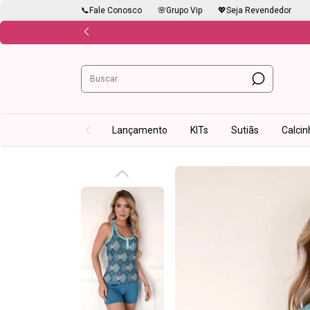
📞Fale Conosco
🌸Grupo Vip
💖Seja Revendedor
Lançamento
KITs
Sutiãs
Calcin