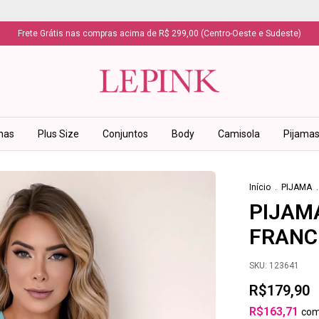
Frete Grátis nas compras acima de R$ 299,00 (Centro-Oeste e Sudeste)
has
Plus Size
Conjuntos
Body
Camisola
Pijama
Início
.
PIJAMA
.
PIJAM
FRANC
SKU:
123641
R$179,90
R$163,71
co