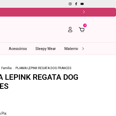
0
s
Acessórios
Sleepy Wear
Maternidade
Fitness
I
Família
.
PIJAMA LEPINK REGATA DOG FRANCES
A LEPINK REGATA DOG
ES
m
Pix