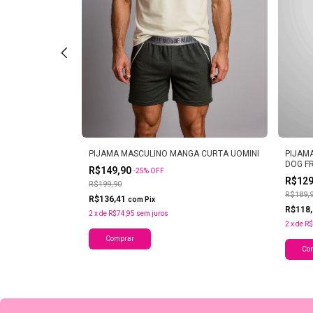
LE SOFT
PIJAMA MASCULINO MANGA CURTA UOMINI
PIJAM
DOG F
R$149,90
-
25
%
OFF
R$12
R$199,90
R$189,
R$136,41
com
Pix
R$118
2
x
de
R$74,95
sem juros
2
x
de
R$
Comprar
Co