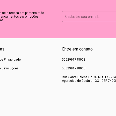
e-se e receba em primeira mão
lançamentos e promoções
as.
cas
Entre em contato
 de Privacidade
5562991798008
e Devoluções
5562991798008
Rua Santa Helena Qd. 39A Lt. 17 - Vila
Aparecida de Goiânia - GO - CEP 7490