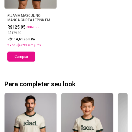
PIJAMA MASCULINO
MANGA CURTA LEPINK EM
VISCOLYCRA LEVI
R$125,95
-
30
%
OFF
R$179,90
R$114,61
com
Pix
2
x
de
R$62,98
sem juros
Comprar
Para completar seu look