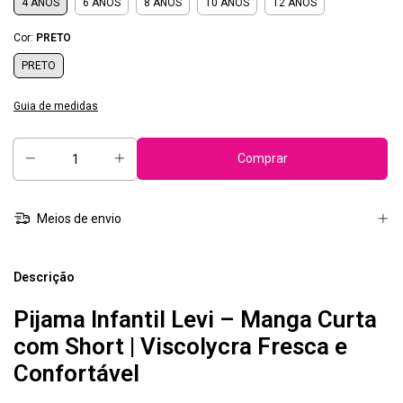
4 ANOS
6 ANOS
8 ANOS
10 ANOS
12 ANOS
Cor:
PRETO
PRETO
Guia de medidas
Meios de envio
Descrição
Pijama Infantil Levi – Manga Curta
com Short | Viscolycra Fresca e
Confortável