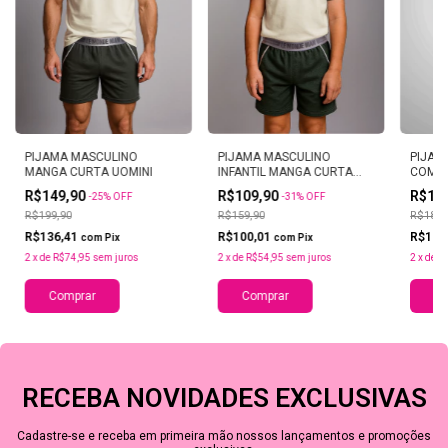
PIJAMA MASCULINO
PIJAMA MASCULINO
PIJAM
MANGA CURTA UOMINI
INFANTIL MANGA CURTA
COM M
UOMINI
R$149,90
R$109,90
R$12
-
25
%
OFF
-
31
%
OFF
R$199,90
R$159,90
R$189,
R$136,41
R$100,01
R$118
com
Pix
com
Pix
2
x
de
R$74,95
sem juros
2
x
de
R$54,95
sem juros
2
x
de
R
Comprar
Comprar
Co
RECEBA NOVIDADES EXCLUSIVAS
Cadastre-se e receba em primeira mão nossos lançamentos e promoções