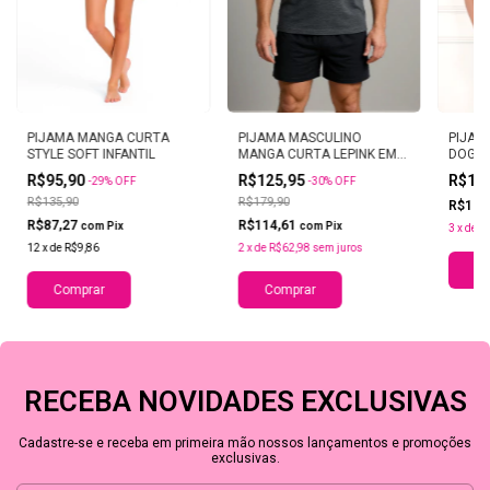
PIJAMA MANGA CURTA
PIJAMA MASCULINO
PIJAM
STYLE SOFT INFANTIL
MANGA CURTA LEPINK EM
DOG F
VISCOLYCRA LEVI
R$95,90
R$125,95
R$17
-
29
%
OFF
-
30
%
OFF
R$135,90
R$179,90
R$163
R$87,27
R$114,61
com
Pix
com
Pix
3
x
de
R
12
x
de
R$9,86
2
x
de
R$62,98
sem juros
Co
Comprar
Comprar
RECEBA NOVIDADES EXCLUSIVAS
Cadastre-se e receba em primeira mão nossos lançamentos e promoções
exclusivas.