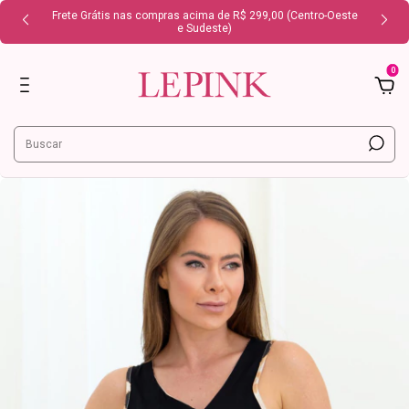
Frete Grátis nas compras acima de R$ 299,00 (Centro-Oeste
e Sudeste)
0