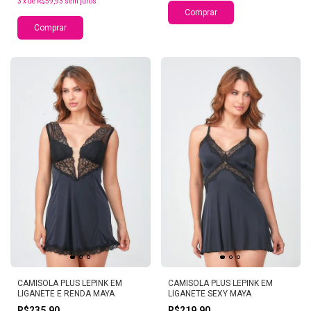
3
x
de
R$59,93
sem juros
Comprar
Comprar
CAMISOLA PLUS LEPINK EM
CAMISOLA PLUS LEPINK EM
LIGANETE E RENDA MAYA
LIGANETE SEXY MAYA
R$235,90
R$219,90