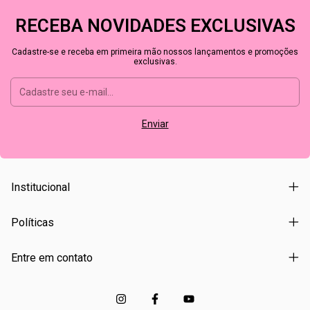
RECEBA NOVIDADES EXCLUSIVAS
Cadastre-se e receba em primeira mão nossos lançamentos e promoções
exclusivas.
Institucional
Políticas
Entre em contato