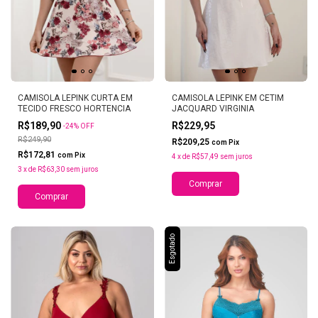
CAMISOLA LEPINK CURTA EM
CAMISOLA LEPINK EM CETIM
TECIDO FRESCO HORTENCIA
JACQUARD VIRGINIA
R$189,90
R$229,95
-
24
%
OFF
R$249,90
R$209,25
com
Pix
R$172,81
com
Pix
4
x
de
R$57,49
sem juros
3
x
de
R$63,30
sem juros
Comprar
Comprar
Esgotado