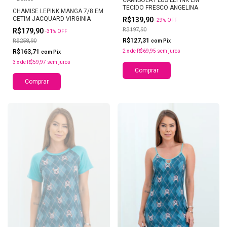
TECIDO FRESCO ANGELINA
CHAMISE LEPINK MANGA 7/8 EM
CETIM JACQUARD VIRGINIA
R$139,90
-
29
%
OFF
R$197,90
R$179,90
-
31
%
OFF
R$127,31
R$258,90
com
Pix
R$163,71
2
x
de
R$69,95
sem juros
com
Pix
3
x
de
R$59,97
sem juros
Comprar
Comprar