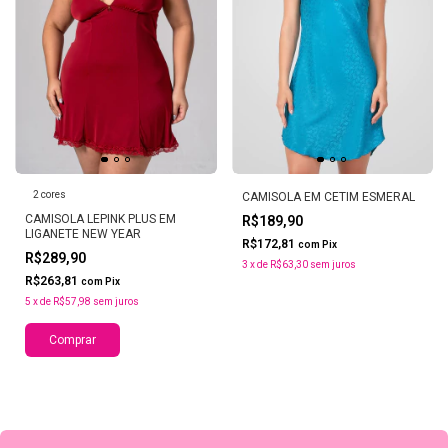
2 cores
CAMISOLA EM CETIM ESMERAL
CAMISOLA LEPINK PLUS EM
R$189,90
LIGANETE NEW YEAR
R$172,81
com
Pix
R$289,90
3
x
de
R$63,30
sem juros
R$263,81
com
Pix
5
x
de
R$57,98
sem juros
Comprar