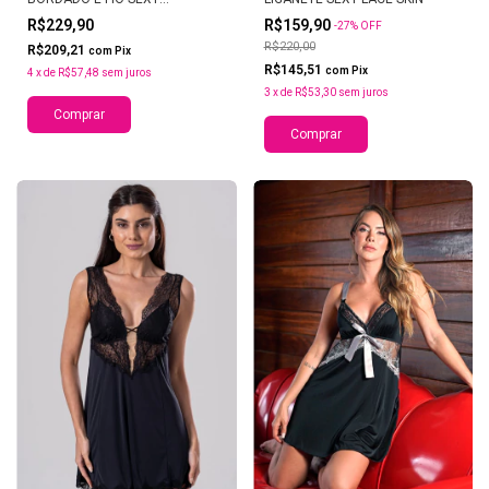
EUPHORIA
R$229,90
R$159,90
-
27
%
OFF
R$220,00
R$209,21
com
Pix
R$145,51
com
Pix
4
x
de
R$57,48
sem juros
3
x
de
R$53,30
sem juros
Comprar
Comprar