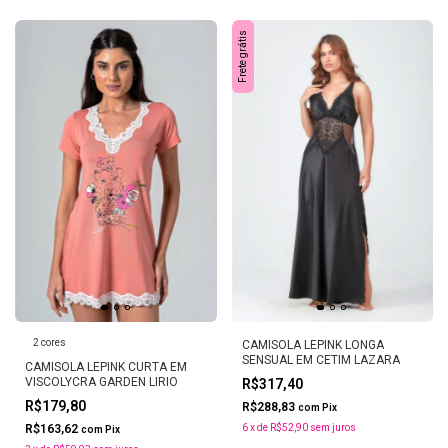
Frete grátis
2 cores
CAMISOLA LEPINK LONGA
SENSUAL EM CETIM LAZARA
CAMISOLA LEPINK CURTA EM
VISCOLYCRA GARDEN LIRIO
R$317,40
R$179,80
R$288,83
com
Pix
R$163,62
6
x
de
R$52,90
sem juros
com
Pix