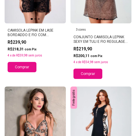
3 cores
CAMISOLA LEPINK EM LASE
BORDADDO E FIO COM
CONJUNTO CAMISOLA LEPINK
ABERTURA DITA VON TEESE
SEXY EM TULI E FIO REGULAGEM
R$239,90
PANTERA
R$219,90
R$218,31
com
Pix
4
x
de
R$59,98
sem juros
R$200,11
com
Pix
4
x
de
R$54,98
sem juros
Comprar
Comprar
Frete grátis