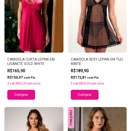
CAMISOLA CURTA LEPINK EM
CAMISOLA SEXY LEPINK EM TULI
LIGANETE GOLD WHITE
MAITE
R$165,90
R$189,90
R$150,97
R$172,81
com
Pix
com
Pix
3
x
de
R$55,30
sem juros
3
x
de
R$63,30
sem juros
Comprar
Comprar
Frete grátis