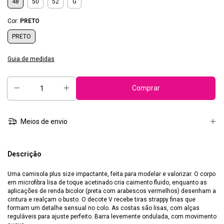
48
50
52
G
Cor:
PRETO
PRETO
Guia de medidas
Meios de envio
Descrição
Uma camisola plus size impactante, feita para modelar e valorizar. O corpo
em microfibra lisa de toque acetinado cria caimento fluido, enquanto as
aplicações de renda bicolor (preta com arabescos vermelhos) desenham a
cintura e realçam o busto. O decote V recebe tiras strappy finas que
formam um detalhe sensual no colo. As costas são lisas, com alças
reguláveis para ajuste perfeito. Barra levemente ondulada, com movimento