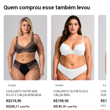
Quem comprou esse também levou
2 cores
4 cores
2 core
CONJUNTO SUTIÃ SEM
CONJUNTO SUTIÃ PLUS E
CONJU
BOJO E CALÇA RENDADA
CALÇA SKIN
GUIPI
PLUS LACE SKIN
CALCI
R$219,90
R$199,90
R$16
HORTE
R$219,
R$200,11
R$181,91
com
Pix
com
Pix