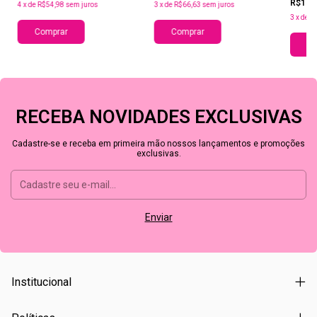
R$154
4
x
de
R$54,98
sem juros
3
x
de
R$66,63
sem juros
3
x
de
R
Comprar
Comprar
Co
RECEBA NOVIDADES EXCLUSIVAS
Cadastre-se e receba em primeira mão nossos lançamentos e promoções
exclusivas.
Institucional