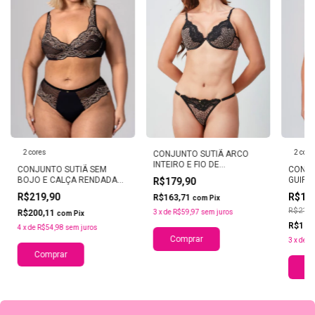
2 cores
2 core
CONJUNTO SUTIÃ ARCO
INTEIRO E FIO DE
CONJUNTO SUTIÃ SEM
CONJU
REGULAGEM PANTERA
BOJO E CALÇA RENDADA
GUIPI
R$179,90
PLUS LACE SKIN
CALCI
R$219,90
R$16
R$163,71
com
Pix
HORTE
R$219,
R$200,11
3
x
de
R$59,97
sem juros
com
Pix
R$154
4
x
de
R$54,98
sem juros
Comprar
3
x
de
R
Comprar
Co