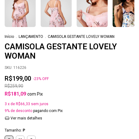
Início
.
LANÇAMENTO
.
CAMISOLA GESTANTE LOVELY WOMAN
CAMISOLA GESTANTE LOVELY
WOMAN
SKU:
116226
R$199,00
-
23
%
OFF
R$259,90
R$181,09
com
Pix
3
x de
R$66,33
sem juros
9% de desconto
pagando com Pix
Ver mais detalhes
Tamanho:
P