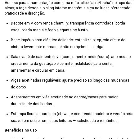
Acesso para amamentação com uma mão: clipe “abre/fecha” no topo das
alças; a taça desce e o sling interno mantém a alça no lugar, oferecendo
praticidade e discrição.
Decote em V com renda chantilly: transparência controlada, borda
escallopada macia e foco elegante no busto.
Base império com elástico delicado: estabiliza o top, cria efeito de
cintura levemente marcada e não comprime a barriga.
Saia evasê de caimento leve (comprimento médio/curto): acomoda o
crescimento da gestação e permite mobilidade para sentar,
amamentar e circular em casa.
Alças acetinadas reguláveis: ajuste preciso ao longo das mudanças
do corpo.
Acabamentos em viés acetinado no decote/cavas para maior
durabilidade das bordas.
Estampa floral aquarelada (off-white com renda marinho) e versão rosa
suave tom-sobre-tom: duas leituras — sofisticada e romântica.
Benefícios no uso