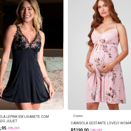
2 cores
OLA LEPINK EM LIGANETE COM
DO JULIET
CAMISOLA GESTANTE LOVELY WOM
9,95
-
30
%
OFF
R$199,00
-
23
%
OFF