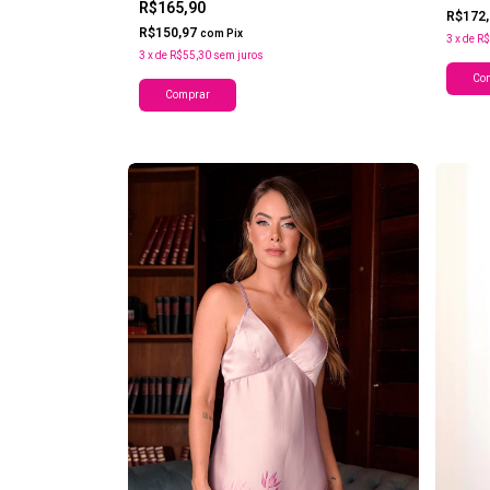
R$165,90
R$172
R$150,97
com
Pix
3
x
de
R$
3
x
de
R$55,30
sem juros
Co
Comprar