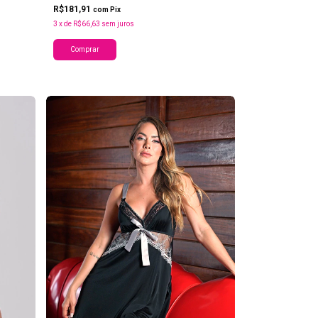
R$181,91
com
Pix
3
x
de
R$66,63
sem juros
Comprar