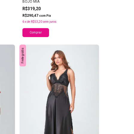
BOJO MIA
R$319,20
R$290,47
com
Pix
6
x
de
R$53,20
sem juros
Comprar
Frete grátis