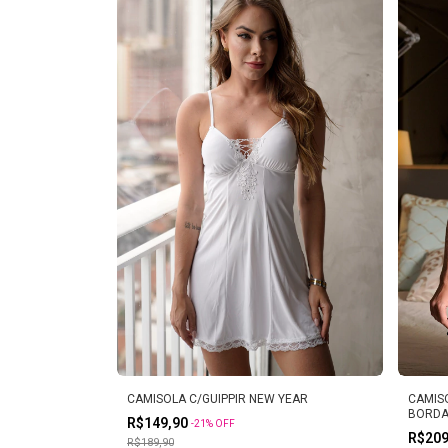
CAMISOLA C/GUIPPIR NEW YEAR
CAMIS
BORDA
R$149,90
-
21
%
OFF
R$20
R$189,90