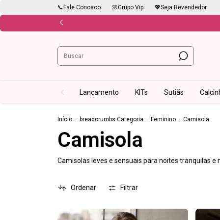
📞Fale Conosco
🌸Grupo Vip
💖Seja Revendedor
Lançamento
KITs
Sutiãs
Calcin
Início
.
breadcrumbs.Categoria
.
Feminino
.
Camisola
Camisola
Camisolas leves e sensuais para noites tranquilas 
Ordenar
Filtrar