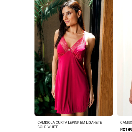
CAMISOLA CURTA LEPINK EM LIGANETE
CAMISO
GOLD WHITE
R$18