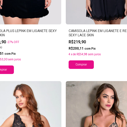
LA PLUS LEPINK EM LIGANETE SEXY
CAMISOLA LEPINK EM LIGANETE E R
KIN
SEXY LACE SKIN
9,90
R$219,90
-
27
%
OFF
00
R$200,11
com
Pix
,51
com
Pix
4
x
de
R$54,98
sem juros
53,30
sem juros
Comprar
mprar