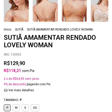
Início
.
SUTIÃ
.
SUTIÃ AMAMENTAR RENDADO LOVELY WOMAN
SUTIÃ AMAMENTAR RENDADO
LOVELY WOMAN
SKU:
126502
R$129,90
R$118,21
com
Pix
2
x de
R$64,95
sem juros
9% de desconto
pagando com Pix
Ver mais detalhes
TAMANHO:
P
P
M
G
GG