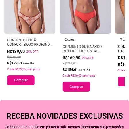
2 cores
7 core
CONJUNTO SUTIÃ
CONFORT BOJO PROFUNDO
CONJUNTO SUTIÃ ARCO
CONJU
E FIO DENTAL EMBUTIDO
INTEIRO E FIO DENTAL
CALÇA
R$139,90
-
25
%
OFF
ÍRIS
DUPLO HORTÊNCIA
R$185,80
R$169,90
R$15
-
21
%
OFF
R$127,31
R$214,90
com
Pix
R$141
2
x
de
R$69,95
sem juros
R$154,61
com
Pix
3
x
de
R
3
x
de
R$56,63
sem juros
Comprar
Co
Comprar
RECEBA NOVIDADES EXCLUSIVAS
Cadastre-se e receba em primeira mão nossos lançamentos e promoções