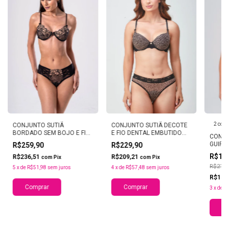
2 core
CONJUNTO SUTIÃ
CONJUNTO SUTIÃ DECOTE
BORDADO SEM BOJO E FIO
E FIO DENTAL EMBUTIDO
CONJU
DENTAL LARGO LACE SKIN
PANTERA
GUIPI
R$259,90
R$229,90
CALCI
R$16
R$236,51
R$209,21
com
Pix
com
Pix
HORTE
R$219,
5
x
de
R$51,98
sem juros
4
x
de
R$57,48
sem juros
R$154
Comprar
Comprar
3
x
de
R
Co