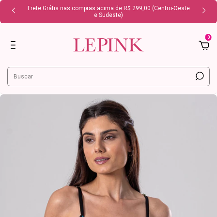
Frete Grátis nas compras acima de R$ 299,00 (Centro-Oeste
e Sudeste)
0