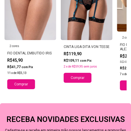
2 core
FIO D
2 cores
CINTA LIGA DITA VON TEESE
ALEXI
FIO DENTAL EMBUTIDO IRIS
R$119,90
R$29
R$45,90
R$109,11
com
Pix
R$45,0
R$41,77
2
x
de
R$59,95
sem juros
com
Pix
R$27,
11
x
de
R$5,13
7
x
de
R
Comprar
Comprar
Co
RECEBA NOVIDADES EXCLUSIVAS
Cadastre-se e receba em primeira mão nossos lançamentos e promoções