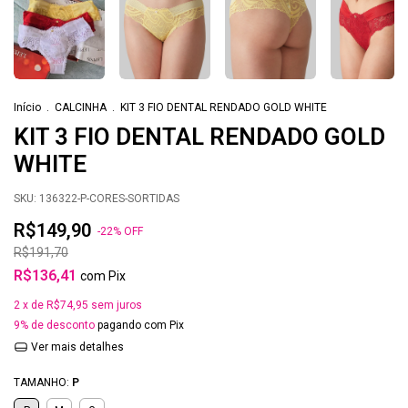
Início
.
CALCINHA
.
KIT 3 FIO DENTAL RENDADO GOLD WHITE
KIT 3 FIO DENTAL RENDADO GOLD
WHITE
SKU:
136322-P-CORES-SORTIDAS
R$149,90
-
22
%
OFF
R$191,70
R$136,41
com
Pix
2
x de
R$74,95
sem juros
9% de desconto
pagando com Pix
Ver mais detalhes
TAMANHO:
P