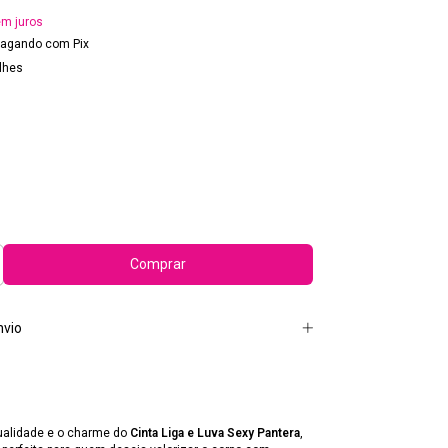
m juros
agando com Pix
lhes
nvio
ualidade e o charme do
Cinta Liga e Luva Sexy Pantera
,