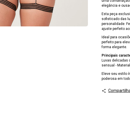
uma combinação p
elegância e ousa
Esta peça exclusi
sofisticado das l
personalidade. Fe
ajuste perfeito a
Ideal para ocasiõe
perfeito para ele
forma elegante.
Principais caracte
Luvas delicadas 
sensual - Materia
Eleve seu estilo 
poderosa em tod
Compartilh