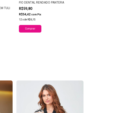
FIO DENTAL RENDADO PANTERA
SHORTDOLL SEX
M TULI
R$59,80
R$199,90
R$54,42
R$181,91
com
Pix
com
Pi
12
x
de
R$6,15
3
x
de
R$66,63
sem 
Comprar
Comprar