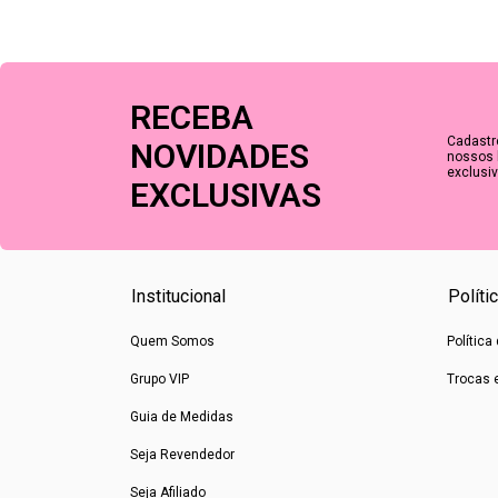
RECEBA
Cadastr
NOVIDADES
nossos 
exclusiv
EXCLUSIVAS
Institucional
Políti
Quem Somos
Política
Grupo VIP
Trocas 
Guia de Medidas
Seja Revendedor
Seja Afiliado