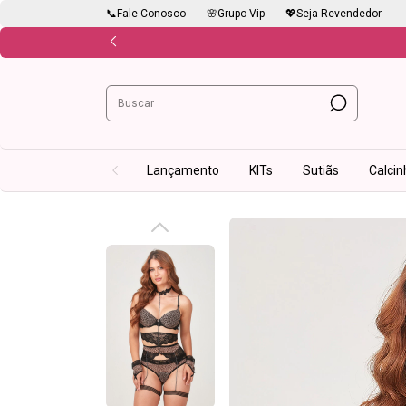
📞Fale Conosco
🌸Grupo Vip
💖Seja Revendedor
Lançamento
KITs
Sutiãs
Calcin