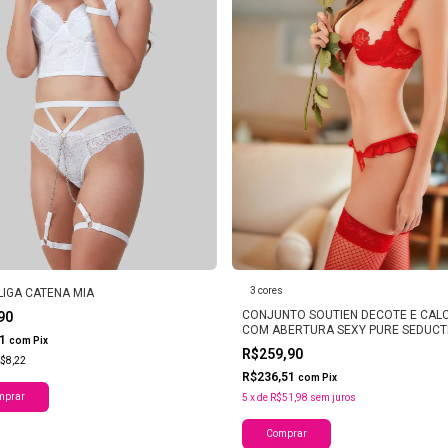
3 cores
LIGA CATENA MIA
CONJUNTO SOUTIEN DECOTE E CAL
,90
COM ABERTURA SEXY PURE SEDUCT
71
com
Pix
R$259,90
$8,22
R$236,51
com
Pix
mprar
5
x
de
R$51,98
sem juros
Comprar