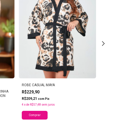
ROBE CASUAL MAYA
FIO DENTAL SEX
CINHA
R$229,90
R$59,90
ION
R$209,21
R$54,51
com
Pix
com
Pix
4
x
de
R$57,48
sem juros
12
x
de
R$6,16
Comprar
Comprar