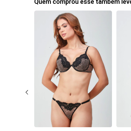
Quem comprou esse também lev