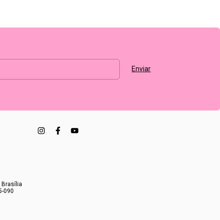
 Brasília
5-090