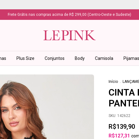
Frete Grátis nas compras acima de R$ 299,00 (Centro-Oeste e Sudeste)
has
Plus Size
Conjuntos
Body
Camisola
Pijama
Início
.
LANÇAM
CINTA 
PANTE
SKU:
142622
R$139,90
R$127,31
co