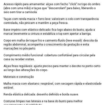
Acesso rápido para amamentar: alças com fecho “click” no topo do ombro
(abre com uma mão) e taças que “descerrolam” para baixo, liberando o
seio sem tirar a camisola.
Taças com renda macia + forro leve: valorizam o colo com transparência
controlada, não pinicam e mantêm a peça fresca.
Base império com elástico delicado: fica logo abaixo do busto, ajuda a
marcar levemente a cintura e estabiliza o top sem apertar a barriga.
Corpo em malha de toque frio e caimento fluido (leve evasê): descola da
região abdominal, acompanha o crescimento da gestação e evita
marcações no pós-parto.
Comprimento médio funcional: cobertura confortável para circular pela
casa ou receber visitas.
Alças finas reguláveis: ajuste preciso para manter o decote no ponto certo
ao longo das alterações do corpo.
Materiais e construção
Malha macia com elastano: respirável, com secagem rápida e elasticidade
estável.
Renda elástica delicada: desenho definido e borda suave.
Costuras limpas nas laterais e na base do busto para melhor