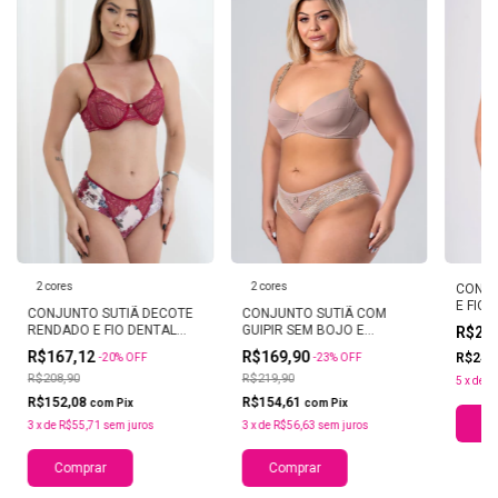
2 cores
2 cores
CONJU
E FIO
CONJUNTO SUTIÃ DECOTE
CONJUNTO SUTIÃ COM
RENDADO E FIO DENTAL
GUIPIR SEM BOJO E
R$26
LARGO HORTENCIA
CALCINHA RENDADA PLUS
R$167,12
R$169,90
R$245
-
20
%
OFF
-
23
%
OFF
HORTENCIA
R$208,90
R$219,90
5
x
de
R
R$152,08
R$154,61
com
Pix
com
Pix
Co
3
x
de
R$55,71
sem juros
3
x
de
R$56,63
sem juros
Comprar
Comprar