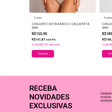
7 cores
5 core
A E FIO DENTAL
CONJUNTO SUTIÃ BASICO E CALÇA RETA
CONJU
SKIN
SKIN
R$155,90
R$18
R$141,87
R$169
com
Pix
3
x
de
R$51,97
sem juros
3
x
de
R$
Comprar
Co
RECEBA
Cadastr
NOVIDADES
nossos 
exclusiv
EXCLUSIVAS