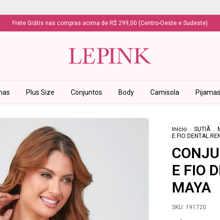
Frete Grátis nas compras acima de R$ 299,00 (Centro-Oeste e Sudeste)
has
Plus Size
Conjuntos
Body
Camisola
Pijama
Início
.
SUTIÃ
.
E FIO DENTAL R
CONJU
E FIO 
MAYA
SKU:
191720