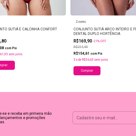
s
2 cores
NTO SUTIÃ E CALCINHA CONFORT
CONJUNTO SUTIÃ ARCO INTEIRO E F
DENTAL DUPLO HORTÊNCIA
5,80
R$169,90
-
21
%
OFF
R$214,90
,08
com
Pix
R$154,61
com
Pix
61,93
sem juros
3
x
de
R$56,63
sem juros
mprar
Comprar
e-se e receba em primeira mão
lançamentos e promoções
as.