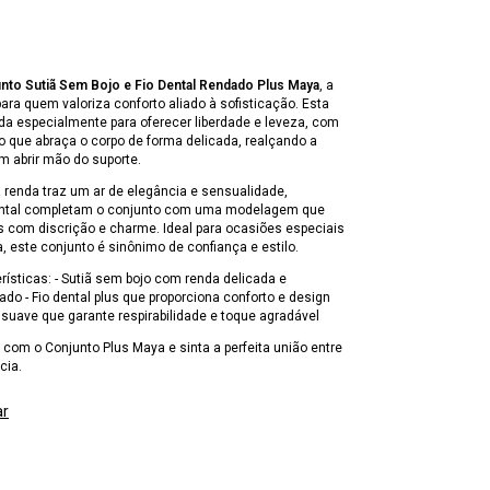
nto Sutiã Sem Bojo e Fio Dental Rendado Plus Maya
, a
para quem valoriza conforto aliado à sofisticação. Esta
da especialmente para oferecer liberdade e leveza, com
o que abraça o corpo de forma delicada, realçando a
m abrir mão do suporte.
 renda traz um ar de elegância e sensualidade,
dental completam o conjunto com uma modelagem que
s com discrição e charme. Ideal para ocasiões especiais
ia, este conjunto é sinônimo de confiança e estilo.
erísticas: - Sutiã sem bojo com renda delicada e
do - Fio dental plus que proporciona conforto e design
suave que garante respirabilidade e toque agradável
e com o Conjunto Plus Maya e sinta a perfeita união entre
cia.
ar