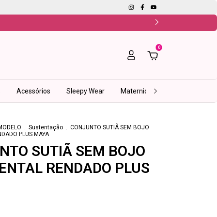
0
s
Acessórios
Sleepy Wear
Maternidade
Fitness
I
MODELO
.
Sustentação
.
CONJUNTO SUTIÃ SEM BOJO
ENDADO PLUS MAYA
NTO SUTIÃ SEM BOJO
DENTAL RENDADO PLUS