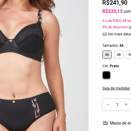
R$241,90
R$220,13
co
4
x de
R$60,48
se
9% de desconto
p
Ver mais deta
Tamanho:
46
46
48
5
Cor:
Preto
Guia de medidas
Meios de e