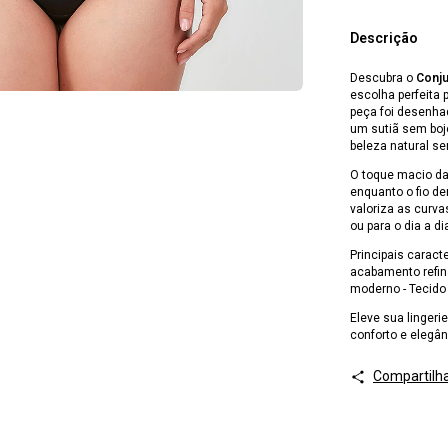
Descrição
Descubra o
Conju
escolha perfeita 
peça foi desenha
um sutiã sem boj
beleza natural se
O toque macio da
enquanto o fio 
valoriza as curva
ou para o dia a d
Principais caract
acabamento refina
moderno - Tecido 
Eleve sua lingeri
conforto e elegân
Compartilh