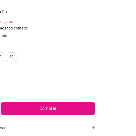
m
Pix
m juros
agando com Pix
lhes
0
52
nvio