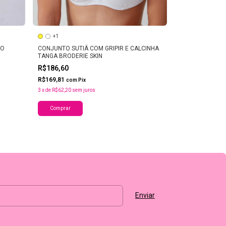
+1
CONJUNTO SUTI
E FIO DENTAL 
IO
CONJUNTO SUTIÃ COM GRIPIR E CALCINHA
TANGA BRODERIE SKIN
R$197,80
R$186,60
R$180,00
com
Pi
3
x
de
R$65,93
sem 
R$169,81
com
Pix
3
x
de
R$62,20
sem juros
Comprar
Comprar