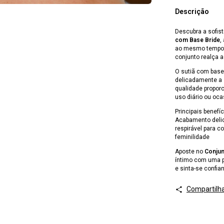
Descrição
Descubra a sofis
com Base Bride
,
ao mesmo tempo. 
conjunto realça a
O sutiã com base
delicadamente a s
qualidade proporc
uso diário ou oca
Principais benefíc
Acabamento delic
respirável para c
feminilidade
Aposte no
Conjun
íntimo com uma p
e sinta-se confia
Compartilh