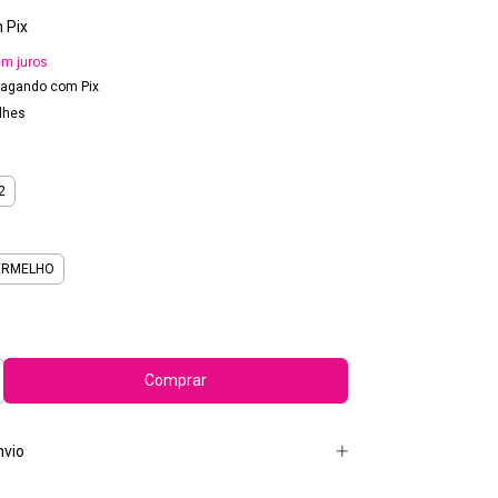
m
Pix
m juros
agando com Pix
lhes
2
ERMELHO
nvio