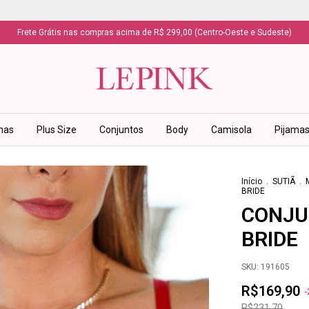
Frete Grátis nas compras acima de R$ 299,00 (Centro-Oeste e Sudeste)
has
Plus Size
Conjuntos
Body
Camisola
Pijama
Início
.
SUTIÃ
.
BRIDE
CONJU
BRIDE
SKU:
191605
R$169,90
-
R$231,70