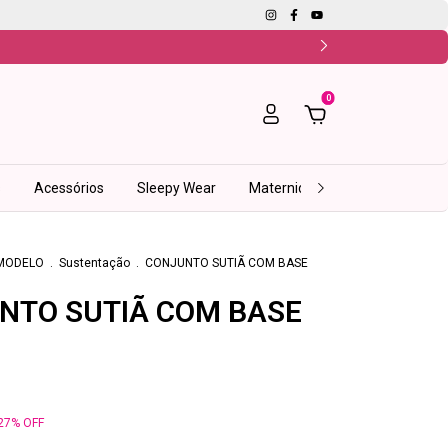
0
s
Acessórios
Sleepy Wear
Maternidade
Fitness
I
MODELO
.
Sustentação
.
CONJUNTO SUTIÃ COM BASE
NTO SUTIÃ COM BASE
27
%
OFF