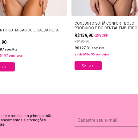
s
CONJUNTO SUTIÃ CONFORT BOJO
PROFUNDO E FIO DENTAL EMBUTIDO 
NTO SUTIÃ BASICO E CALÇA RETA
R$139,90
-
25
%
OFF
R$185,80
5,90
R$127,31
com
Pix
,87
com
Pix
2
x
de
R$69,95
sem juros
51,97
sem juros
Comprar
mprar
e-se e receba em primeira mão
lançamentos e promoções
as.