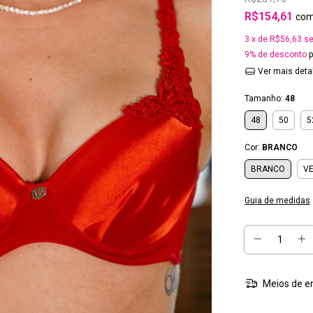
R$154,61
co
3
x de
R$56,63
se
9% de desconto
p
Ver mais deta
Tamanho:
48
48
50
5
Cor:
BRANCO
BRANCO
V
Guia de medidas
Meios de e