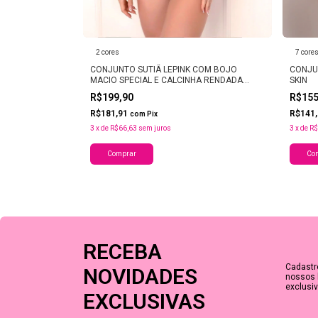
2 cores
7 core
EIRO E FIO
CONJUNTO SUTIÃ LEPINK COM BOJO
CONJU
MACIO SPECIAL E CALCINHA RENDADA
SKIN
DALIA
R$199,90
R$15
R$181,91
R$141
com
Pix
3
x
de
R$66,63
sem juros
3
x
de
R$
Comprar
Co
RECEBA
Cadastr
NOVIDADES
nossos 
exclusiv
EXCLUSIVAS