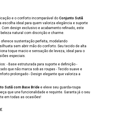
ticação e o conforto incomparável do
Conjunto Sutiã
 a escolha ideal para quem valoriza elegância e suporte
Com design exclusivo e acabamento refinado, este
 beleza natural com discrição e charme.
 oferece sustentação perfeita, modelando
ilhueta sem abrir mão do conforto. Seu tecido de alta
iona toque macio e sensação de leveza, ideal para o
siões especiais.
ios: - Base estruturada para suporte e definição -
ado que não marca sob as roupas - Tecido suave e
onforto prolongado - Design elegante que valoriza a
to Sutiã com Base Bride
e eleve seu guarda-roupa
eça que une funcionalidade e requinte. Garanta já o seu
nte em todas as ocasiões!
ar