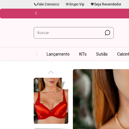
📞Fale Conosco
🌸Grupo Vip
💖Seja Revendedor
Lançamento
KITs
Sutiãs
Calcin