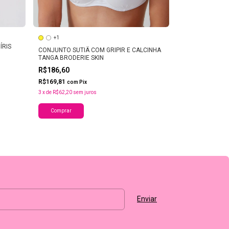
+1
SUTIÃ COM BO
ÍRIS
CONJUNTO SUTIÃ COM GRIPIR E CALCINHA
R$135,80
TANGA BRODERIE SKIN
R$123,58
com
Pi
R$186,60
2
x
de
R$67,90
sem 
R$169,81
com
Pix
Comprar
3
x
de
R$62,20
sem juros
Comprar