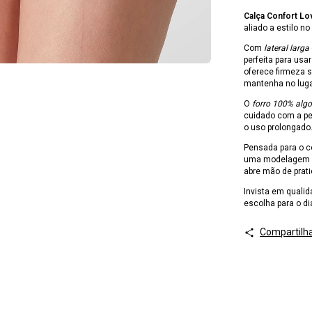
Calça Confort L
aliado a estilo no 
Com
lateral larga
perfeita para us
oferece firmeza 
mantenha no lug
O
forro 100% alg
cuidado com a pe
o uso prolongado
Pensada para o co
uma modelagem qu
abre mão de prat
Invista em quali
escolha para o di
Compartilh