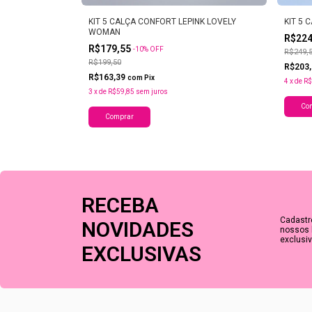
KIT 5 CALÇA CONFORT LEPINK LOVELY
KIT 5 
WOMAN
REZA
R$22
R$179,55
-
10
%
OFF
R$249,
R$199,50
R$203
R$163,39
com
Pix
4
x
de
R$
3
x
de
R$59,85
sem juros
Co
Comprar
RECEBA
Cadastr
NOVIDADES
nossos 
exclusiv
EXCLUSIVAS