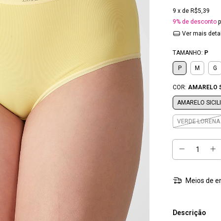
9
x de
R$5,39
9% de desconto
p
Ver mais deta
TAMANHO:
P
P
M
G
COR:
AMARELO S
AMARELO SICIL
VERDE LORENA
Meios de e
Descrição