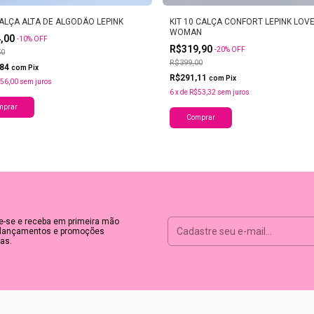
CALÇA ALTA DE ALGODÃO LEPINK
KIT 10 CALÇA CONFORT LEPINK LOVE
WOMAN
4,00
-
10
%
OFF
R$319,90
-
20
%
OFF
50
R$399,00
,84
com
Pix
R$291,11
com
Pix
56,00
sem juros
6
x
de
R$53,32
sem juros
mprar
Comprar
e-se e receba em primeira mão
lançamentos e promoções
as.