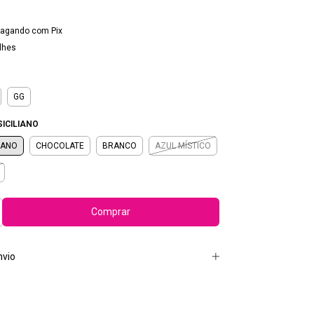
agando com Pix
lhes
GG
ICILIANO
IANO
CHOCOLATE
BRANCO
AZUL MÍSTICO
nvio