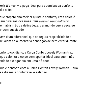
ovely Woman
– a peça ideal para quem busca conforto
dia a dia.
que proporciona melhor ajuste e conforto, esta calça é
ar em diversas ocasiões. Seu
elástico personalizado
sem abrir mão da delicadeza, garantindo que a peça se
ar com suavidade.
odão
é um diferencial que assegura respirabilidade e
le, além de aumentar a sensação de bem-estar durante
.
nforto cotidiano, a Calça Confort Lovely Woman traz
e valoriza o corpo sem apertar, ideal para quem não
icidade e elegância em uma só peça.
dade e conforto com a Calça Confort Lovely Woman – sua
a a dia mais confortável e estiloso.
ar