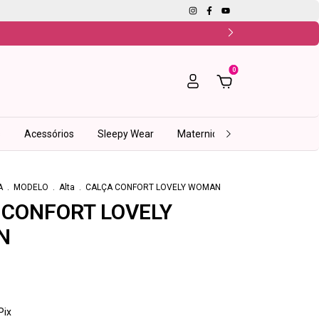
0
s
Acessórios
Sleepy Wear
Maternidade
Fitness
I
A
.
MODELO
.
Alta
.
CALÇA CONFORT LOVELY WOMAN
 CONFORT LOVELY
N
Pix