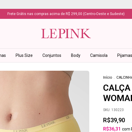
Frete Grátis nas compras acima de R$ 299,00 (Centro-Oeste e Sudeste)
has
Plus Size
Conjuntos
Body
Camisola
Pijama
Início
.
CALCINH
CALÇA
WOMA
SKU:
130223
R$39,90
R$36,31
com