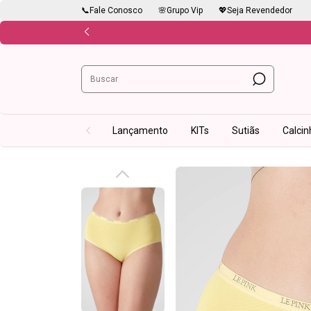
📞Fale Conosco
🌸Grupo Vip
💖Seja Revendedor
Lançamento
KITs
Sutiãs
Calcin